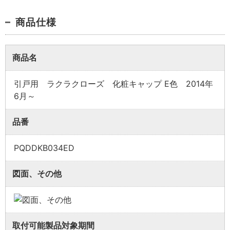
商品仕様
商品名
引戸用 ラクラクローズ 化粧キャップ E色 2014年
6月～
業者様向け商品とは
品番
PQDDKB034ED
取付方法説明書や埋木などの同梱品が付属してい
ない商品です。
図面、その他
同梱品が必要な場合は、「※業者様向け」と記載の
ない商品をご購入ください。
取付可能製品対象期間