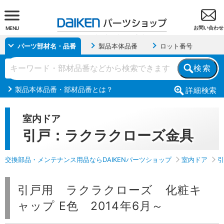
お問い合わせ
MENU
パーツ部材名・品番
製品本体品番
ロット番号
検索
製品本体品番・部材品番とは？
詳細
検索
室内ドア
引戸：ラクラクローズ金具
交換部品・メンテナンス用品ならDAIKENパーツショップ
室内ドア
引
引戸用 ラクラクローズ 化粧キ
ャップ E色 2014年6月～