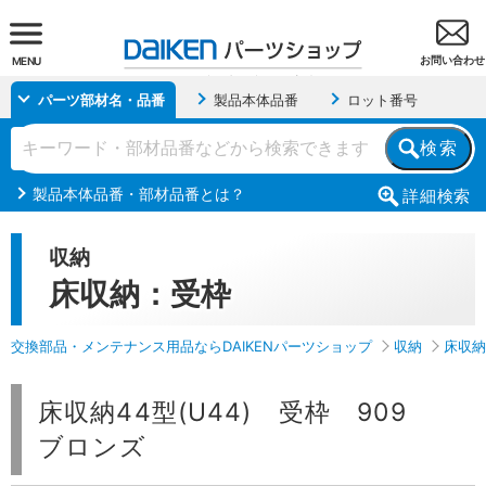
お問い合わせ
MENU
パーツ部材名・品番
製品本体品番
ロット番号
検索
製品本体品番・部材品番とは？
詳細
検索
収納
床収納：受枠
交換部品・メンテナンス用品ならDAIKENパーツショップ
収納
床収納
床収納44型(U44) 受枠 909
ブロンズ