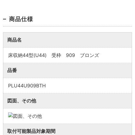
商品仕様
商品名
床収納44型(U44) 受枠 909 ブロンズ
業者様向け商品とは
品番
PLU44U909BTH
取付方法説明書や埋木などの同梱品が付属してい
ない商品です。
図面、その他
同梱品が必要な場合は、「※業者様向け」と記載の
ない商品をご購入ください。
取付可能製品対象期間