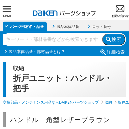
お問い合わせ
MENU
パーツ部材名・品番
製品本体品番
ロット番号
検索
製品本体品番・部材品番とは？
詳細
検索
収納
折戸ユニット：ハンドル・
把手
交換部品・メンテナンス用品ならDAIKENパーツショップ
収納
折戸ユ
ハンドル 角型レザーブラウン