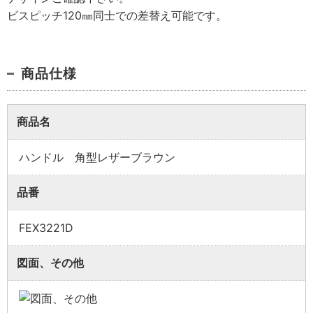
ビスピッチ120㎜同士での差替え可能です。
商品仕様
商品名
ハンドル 角型レザーブラウン
業者様向け商品とは
品番
取付方法説明書や埋木などの同梱品が付属してい
FEX3221D
ない商品です。
同梱品が必要な場合は、「※業者様向け」と記載の
図面、その他
ない商品をご購入ください。