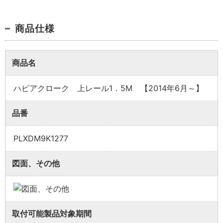
商品仕様
商品名
ハピアクローク 上レール1．5M 【2014年6月～】
業者様向け商品とは
品番
PLXDM9K1277
取付方法説明書や埋木などの同梱品が付属してい
ない商品です。
図面、その他
同梱品が必要な場合は、「※業者様向け」と記載の
ない商品をご購入ください。
取付可能製品対象期間