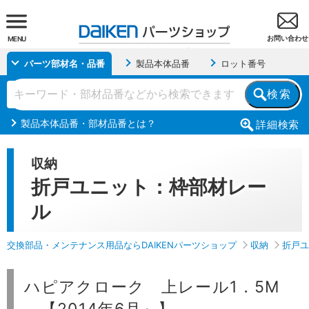
お問い合わせ
MENU
パーツ部材名・品番
製品本体品番
ロット番号
検索
製品本体品番・部材品番とは？
詳細
検索
収納
折戸ユニット：枠部材レー
ル
交換部品・メンテナンス用品ならDAIKENパーツショップ
収納
折戸ユ
ハピアクローク 上レール1．5M