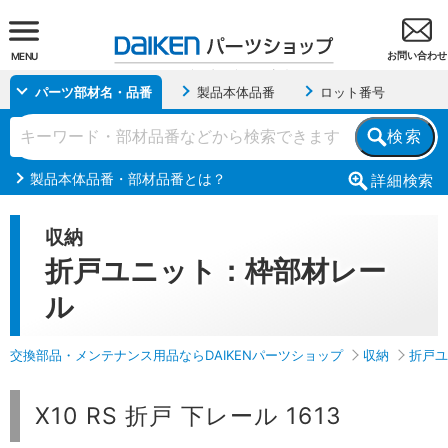
お問い合わせ
MENU
パーツ部材名・品番
製品本体品番
ロット番号
検索
製品本体品番・部材品番とは？
詳細
検索
収納
折戸ユニット：枠部材レー
ル
交換部品・メンテナンス用品ならDAIKENパーツショップ
収納
折戸ユ
X10 RS 折戸 下レール 1613