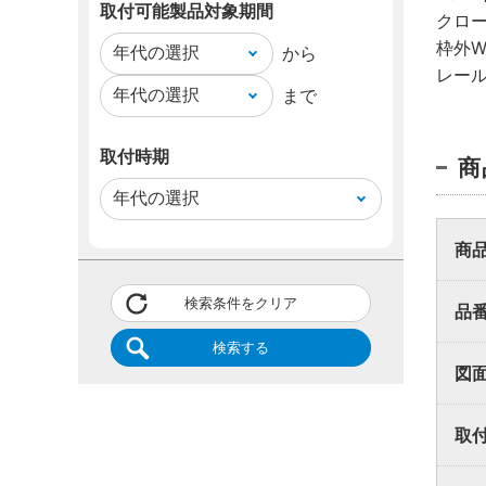
取付可能製品対象期間
クロー
枠外W
から
業者
レール
まで
取付時期
取付方
商
同梱品
い。
商
検索条件をクリア
品
検索する
図
取