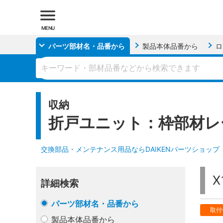
MENU
パーツ部材名・品番
から
製品本体品番
から
ロ
収納
折戸ユニット：枠部材レ
交換部品・メンテナンス用品ならDAIKENパーツショップ
X
詳細検索
パーツ部材名・品番から
取付
製品本体品番から