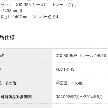
ゼット X10 RSシリーズ用 上レールです。
=1438mm用
様向け商品とは
長さL=1407mm シルバー色です。
法説明書や埋木などの同梱品が付属していない商品です。
品仕様
が必要な場合は、「※業者様向け」と記載のない商品をご購入
品名
X10 RS 折戸 上レール 140
番
PLCTR14S
面、その他
付可能製品対象期間
RS2002年7月〜2014年6月