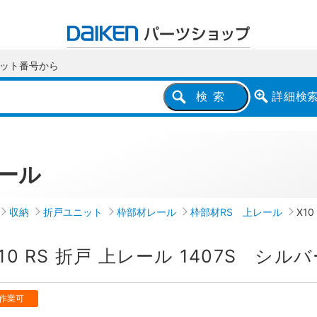
ット番号
から
詳細
検
検索
ール
収納
折戸ユニット
枠部材レール
枠部材RS 上レール
X1
10 RS 折戸 上レール 1407S シル
作業可