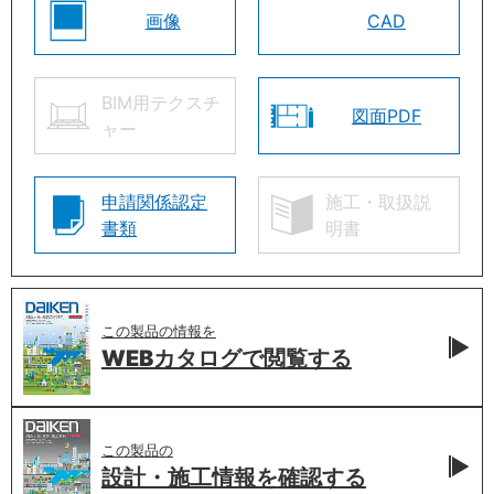
画像
CAD
BIM用テクスチ
図面PDF
ャー
申請関係認定
施工・取扱説
書類
明書
この製品の情報を
WEBカタログで
閲覧する
この製品の
設計・施工情報を
確認する