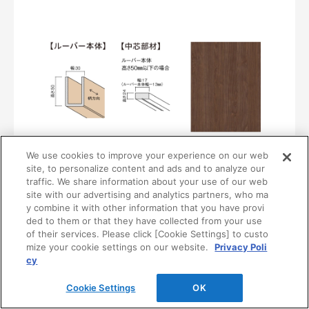
We use cookies to improve your experience on our web
〈UB38〉
site, to personalize content and ads and to analyze our
MF01-0138-0305
traffic. We share information about your use of our web
¥14,100/本（最低発注数量は30本）
site with our advertising and analytics partners, who ma
y combine it with other information that you have provi
ded to them or that they have collected from your use
of their services. Please click [Cookie Settings] to custo
mize your cookie settings on our website.
Privacy Poli
cy
Cookie Settings
OK