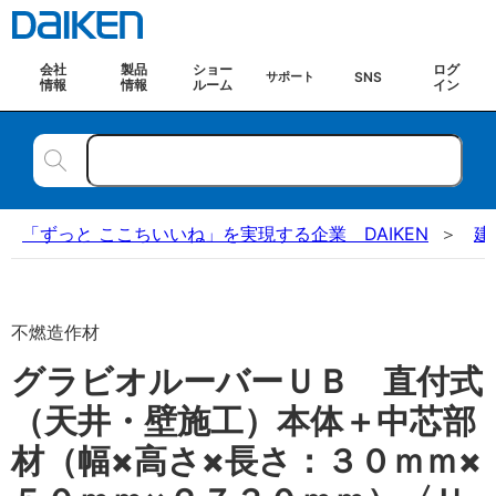
会社
製品
ショー
ログ
SNS
サポート
情報
情報
ルーム
イン
「ずっと ここちいいね」を実現する企業 DAIKEN
建
不燃造作材
グラビオルーバーＵＢ 直付式
（天井・壁施工）本体＋中芯部
材（幅×高さ×長さ：３０ｍｍ×