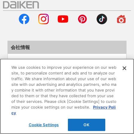
会社情報
企業情報
We use cookies to improve your experience on our web
site, to personalize content and ads and to analyze our
サステナビリティ
traffic. We share information about your use of our web
site with our advertising and analytics partners, who ma
採用情報
y combine it with other information that you have provi
ded to them or that they have collected from your use
of their services. Please click [Cookie Settings] to custo
ニュースリリース
mize your cookie settings on our website.
Privacy Poli
cy
Global
Cookie Settings
OK