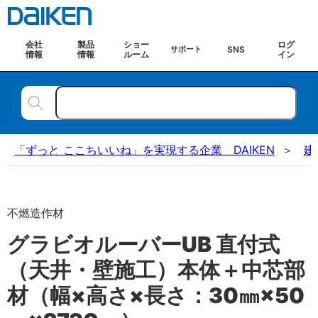
会社
製品
ショー
ログ
SNS
サポート
情報
情報
ルーム
イン
「ずっと ここちいいね」を実現する企業 DAIKEN
建
不燃造作材
グラビオルーバーUB 直付式
（天井・壁施工）本体＋中芯部
材（幅×高さ×長さ：30㎜×50