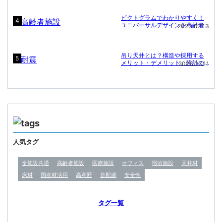
ピクトグラムでわかりやすく！
4
ユニバーサルデザインを高齢者
2023.02.13
施設に
吊り天井とは？構造や採用する
5
メリット・デメリット、設計の
2026.03.11
ポイント
人気タグ
全施設共通
高齢者施設
医療施設
オフィス
宿泊施設
天井材
床材
国産材活用
高意匠
音配慮
安全性
タグ一覧