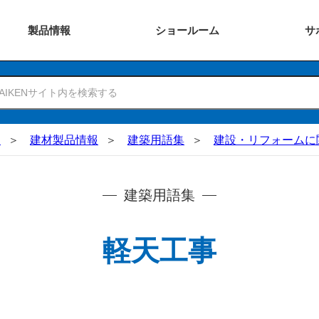
製品
情報
ショー
ルーム
サ
N
建材製品情報
建築用語集
建設・リフォームに
建築用語集
軽天工事