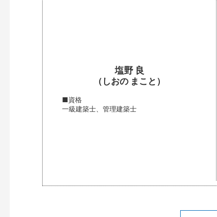
塩野 良
（しおの まこと）
■資格
一級建築士、管理建築士