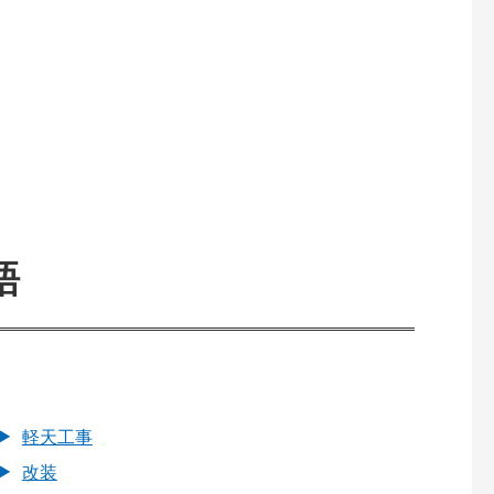
語
軽天工事
改装