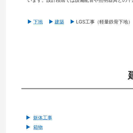
います。設計段階では設備配管や照明器具との干
下地
建築
LGS工事（軽量鉄骨下地）
躯体工事
箱物