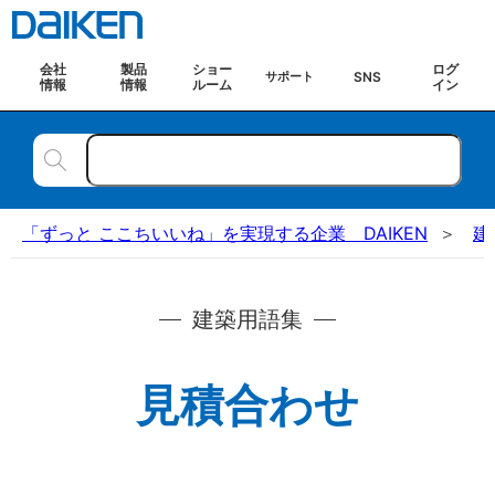
会社
製品
ショー
ログ
SNS
サポート
情報
情報
ルーム
イン
「ずっと ここちいいね」を実現する企業 DAIKEN
建
建築用語集
見積合わせ