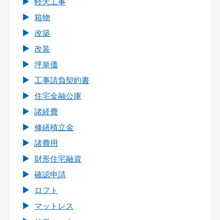
軽天工事
箱物
改築
改装
坪単価
工事請負契約書
住宅金融公庫
諸経費
修繕積立金
諸費用
財形住宅融資
確認申請
ロフト
マットレス