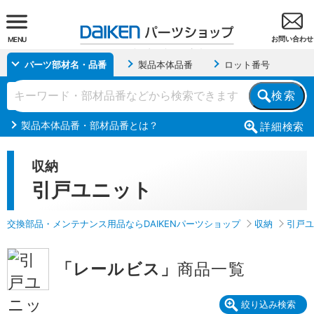
お問い合わせ
MENU
パーツ部材名・品番
製品本体品番
ロット番号
検索
製品本体品番・部材品番とは？
詳細
検索
収納
引戸ユニット
交換部品・メンテナンス用品ならDAIKENパーツショップ
収納
引戸ユ
「レールビス」
商品一覧
絞り込み検索