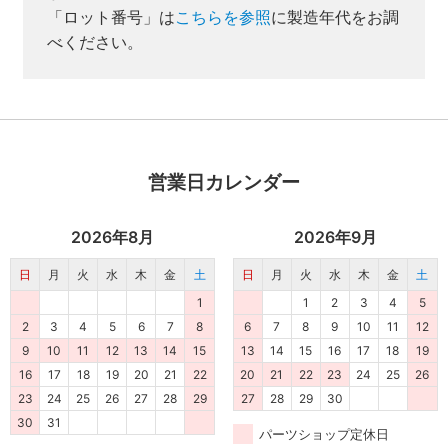
取付方法説明書や埋木などの同梱品が付属してい
「ロット番号」は
こちらを参照
に製造年代をお調
ない商品です。
べください。
同梱品が必要な場合は、「※業者様向け」と記載の
ない商品をご購入ください。
営業日カレンダー
2026年8月
2026年9月
日
月
火
水
木
金
土
日
月
火
水
木
金
土
1
1
2
3
4
5
2
3
4
5
6
7
8
6
7
8
9
10
11
12
9
10
11
12
13
14
15
13
14
15
16
17
18
19
16
17
18
19
20
21
22
20
21
22
23
24
25
26
23
24
25
26
27
28
29
27
28
29
30
30
31
パーツショップ定休日