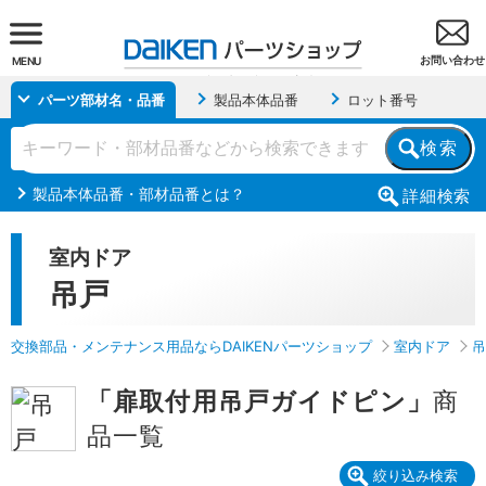
お問い合わせ
MENU
パーツ部材名・品番
製品本体品番
ロット番号
検索
製品本体品番・部材品番とは？
詳細
検索
室内ドア
吊戸
交換部品・メンテナンス用品ならDAIKENパーツショップ
室内ドア
吊
「扉取付用吊戸ガイドピン」
商
品一覧
絞り込み検索