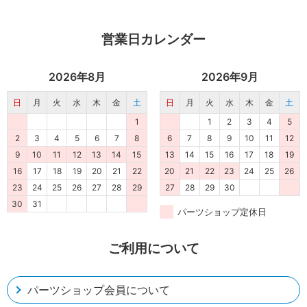
営業日カレンダー
業者様向け商品とは
2026年8月
2026年9月
日
月
火
水
木
金
土
日
月
火
水
木
金
土
取付方法説明書や埋木などの同梱品が付属してい
1
1
2
3
4
5
ない商品です。
2
3
4
5
6
7
8
6
7
8
9
10
11
12
同梱品が必要な場合は、「※業者様向け」と記載の
9
10
11
12
13
14
15
13
14
15
16
17
18
19
ない商品をご購入ください。
16
17
18
19
20
21
22
20
21
22
23
24
25
26
23
24
25
26
27
28
29
27
28
29
30
30
31
パーツショップ定休日
ご利用について
パーツショップ会員について