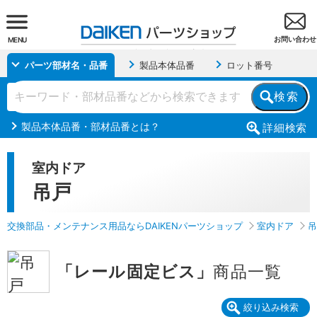
お問い合わせ
MENU
パーツ部材名・品番
製品本体品番
ロット番号
検索
製品本体品番・部材品番とは？
詳細
検索
室内ドア
吊戸
交換部品・メンテナンス用品ならDAIKENパーツショップ
室内ドア
吊
「レール固定ビス」
商品一覧
絞り込み検索