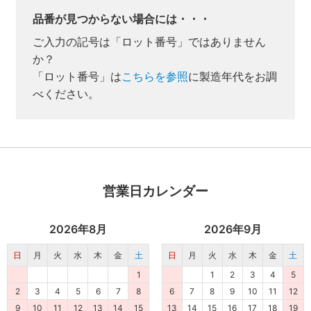
品番が見つからない場合には・・・
ご入力の記号は「ロット番号」ではありません
か？
「ロット番号」は
こちらを参照
に製造年代をお調
べください。
業者様向け商品とは
営業日カレンダー
取付方法説明書や埋木などの同梱品が付属してい
ない商品です。
同梱品が必要な場合は、「※業者様向け」と記載の
2026年8月
2026年9月
ない商品をご購入ください。
日
月
火
水
木
金
土
日
月
火
水
木
金
土
1
1
2
3
4
5
2
3
4
5
6
7
8
6
7
8
9
10
11
12
9
10
11
12
13
14
15
13
14
15
16
17
18
19