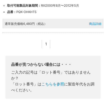
取付可能製品対象期間：
RⅢ2000年8月〜2012年5月
品番：
PQK-OHKHTS
通常販売価格
6,480円（税込）
商品詳細
1
品番が見つからない場合には・・・
ご入力の記号は「ロット番号」ではありません
業者様向け商品とは
か？
「ロット番号」は
こちらを参照
に製造年代をお調
べください。
取付方法説明書や埋木などの同梱品が付属してい
ない商品です。