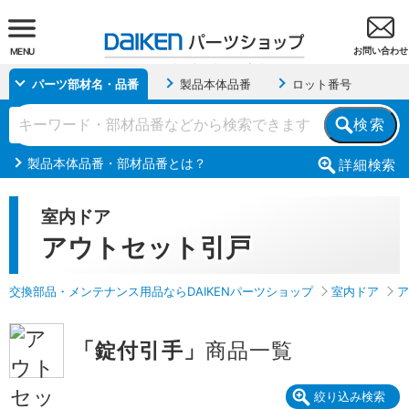
お問い合わせ
MENU
パーツ部材名・品番
製品本体品番
ロット番号
検索
製品本体品番・部材品番とは？
詳細
検索
室内ドア
アウトセット引戸
交換部品・メンテナンス用品ならDAIKENパーツショップ
室内ドア
ア
「錠付引手」
商品一覧
絞り込み検索