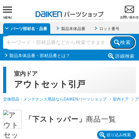
お問い合わせ
MENU
パーツ部材名・品番
製品本体品番
ロット番号
検索
製品本体品番・部材品番とは？
詳細
検索
室内ドア
アウトセット引戸
交換部品・メンテナンス用品ならDAIKENパーツショップ
室内ドア
ア
「下ストッパー」
商品一覧
絞り込み検索