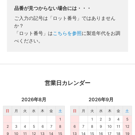
品番が見つからない場合には・・・
ご入力の記号は「ロット番号」ではありません
か？
「ロット番号」は
こちらを参照
に製造年代をお調
べください。
業者様向け商品とは
営業日カレンダー
取付方法説明書や埋木などの同梱品が付属してい
ない商品です。
同梱品が必要な場合は、「※業者様向け」と記載の
2026年8月
2026年9月
ない商品をご購入ください。
日
月
火
水
木
金
土
日
月
火
水
木
金
土
1
1
2
3
4
5
2
3
4
5
6
7
8
6
7
8
9
10
11
12
9
10
11
12
13
14
15
13
14
15
16
17
18
19