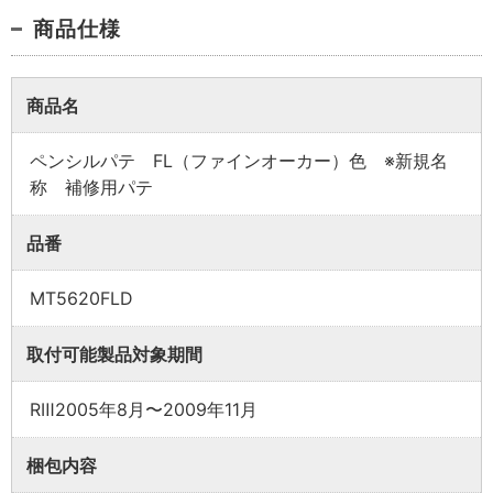
商品仕様
商品名
ペンシルパテ FL（ファインオーカー）色 ※新規名
業者様向け商品とは
称 補修用パテ
品番
取付方法説明書や埋木などの同梱品が付属してい
ない商品です。
MT5620FLD
同梱品が必要な場合は、「※業者様向け」と記載の
ない商品をご購入ください。
取付可能製品対象期間
RⅢ2005年8月〜2009年11月
梱包内容