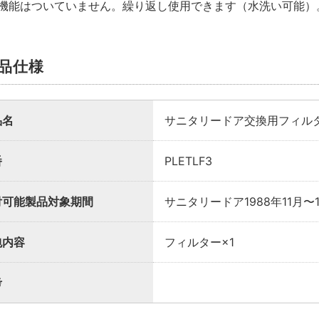
臭機能はついていません。繰り返し使用できます（水洗い可能）
様向け商品とは
品仕様
法説明書や埋木などの同梱品が付属していない商品です。
が必要な場合は、「※業者様向け」と記載のない商品をご購入
品名
サニタリードア交換用フィル
番
PLETLF3
付可能製品対象期間
サニタリードア1988年11月〜1
包内容
フィルター×1
考