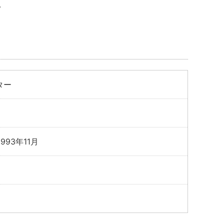
。
くださ
ター
993年11月