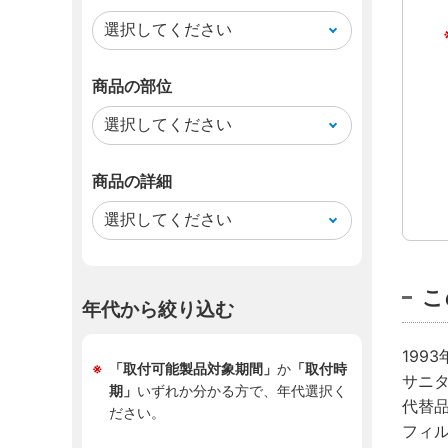
商品の部位
商品の詳細
こ
年代から絞り込む
199
「取付可能製品対象期間」
か
「取付時
サニ
期」
いずれか分かる方で、年代選択く
代替
ださい。
フィル