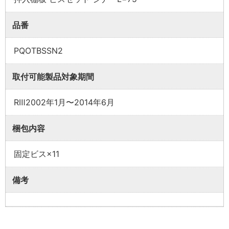
品番
業者様向け商品とは
PQOTBSSN2
取付方法説明書や埋木などの同梱品が付属してい
取付可能製品対象期間
ない商品です。
同梱品が必要な場合は、「※業者様向け」と記載の
RⅢ2002年1月〜2014年6月
ない商品をご購入ください。
梱包内容
固定ビス×11
備考