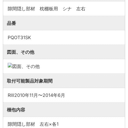
隙間隠し部材 枕棚板用 シナ 左右
品番
業者様向け商品とは
PQOT31SK
図面、その他
取付方法説明書や埋木などの同梱品が付属してい
ない商品です。
同梱品が必要な場合は、「※業者様向け」と記載の
取付可能製品対象期間
ない商品をご購入ください。
RⅢ2010年11月〜2014年6月
梱包内容
隙間隠し部材 左右×各1