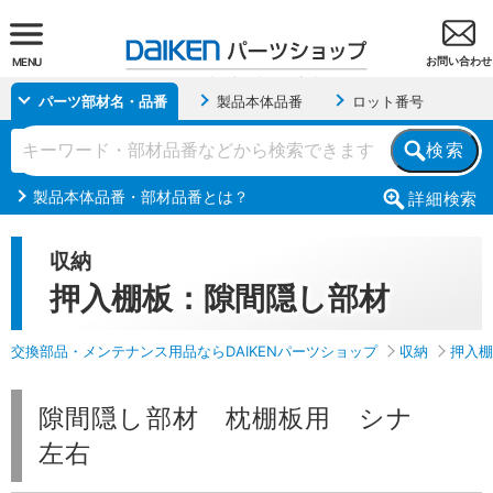
お問い合わせ
MENU
パーツ部材名・品番
製品本体品番
ロット番号
検索
製品本体品番・部材品番とは？
詳細
検索
収納
押入棚板：隙間隠し部材
交換部品・メンテナンス用品ならDAIKENパーツショップ
収納
押入棚
隙間隠し部材 枕棚板用 シナ
左右