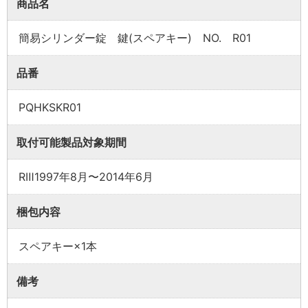
商品名
簡易シリンダー錠 鍵(スペアキー) NO. R01
業者様向け商品とは
品番
PQHKSKR01
取付方法説明書や埋木などの同梱品が付属してい
ない商品です。
取付可能製品対象期間
同梱品が必要な場合は、「※業者様向け」と記載の
ない商品をご購入ください。
RⅢ1997年8月〜2014年6月
梱包内容
スペアキー×1本
備考