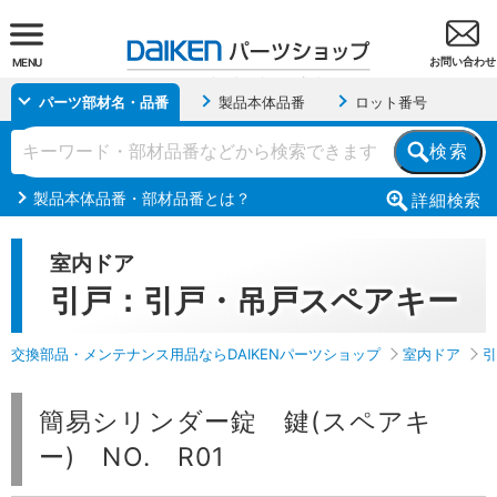
お問い合わせ
MENU
パーツ部材名・品番
製品本体品番
ロット番号
検索
製品本体品番・部材品番とは？
詳細
検索
室内ドア
引戸：引戸・吊戸スペアキー
交換部品・メンテナンス用品ならDAIKENパーツショップ
室内ドア
引
簡易シリンダー錠 鍵(スペアキ
ー) NO. R01