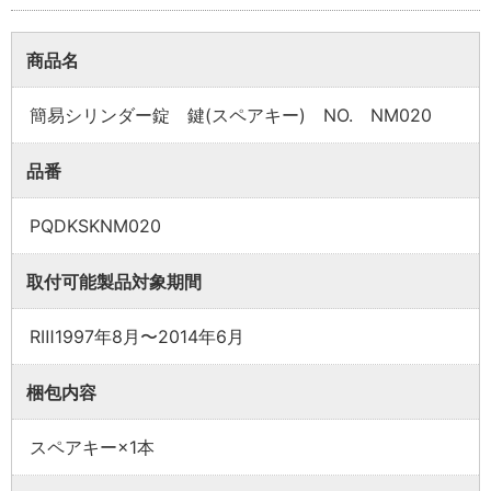
商品名
簡易シリンダー錠 鍵(スペアキー) NO. NM020
業者様向け商品とは
品番
取付方法説明書や埋木などの同梱品が付属してい
PQDKSKNM020
ない商品です。
同梱品が必要な場合は、「※業者様向け」と記載の
取付可能製品対象期間
ない商品をご購入ください。
RⅢ1997年8月〜2014年6月
梱包内容
スペアキー×1本