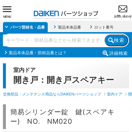
お問い合わせ
MENU
パーツ部材名・品番
製品本体品番
ロット番号
検索
製品本体品番・部材品番とは？
詳細
検索
室内ドア
開き戸：開き戸スペアキー
交換部品・メンテナンス用品ならDAIKENパーツショップ
室内ドア
開
簡易シリンダー錠 鍵(スペアキ
ー) NO. NM020