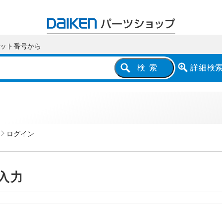
ット番号
から
詳細
検
検索
ログイン
入力