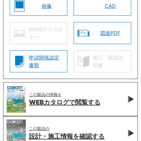
画像
CAD
BIM用テクスチ
図面PDF
ャー
申請関係認定
施工・取扱説
書類
明書
この製品の情報を
WEBカタログで
閲覧する
この製品の
設計・施工情報を
確認する