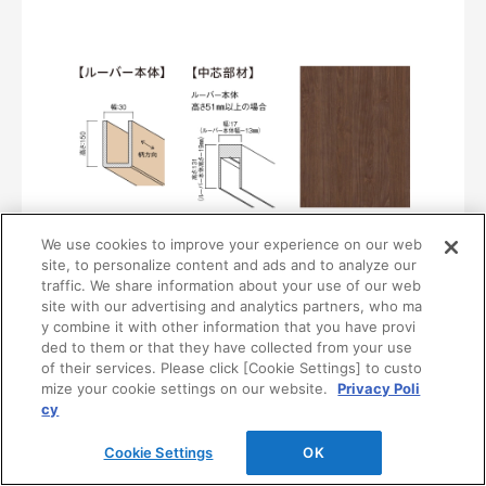
We use cookies to improve your experience on our web
〈UB38〉
site, to personalize content and ads and to analyze our
MF01-0138-0315
traffic. We share information about your use of our web
¥28,200/本（最低発注数量は30本）
site with our advertising and analytics partners, who ma
y combine it with other information that you have provi
ded to them or that they have collected from your use
of their services. Please click [Cookie Settings] to custo
mize your cookie settings on our website.
Privacy Poli
cy
Cookie Settings
OK