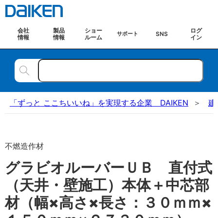
会社
製品
ショー
ログ
SNS
サポート
情報
情報
ルーム
イン
「ずっと ここちいいね」を実現する企業 DAIKEN
建
不燃造作材
グラビオルーバーＵＢ 直付式
（天井・壁施工）本体＋中芯部
材（幅×高さ×長さ：３０ｍｍ×