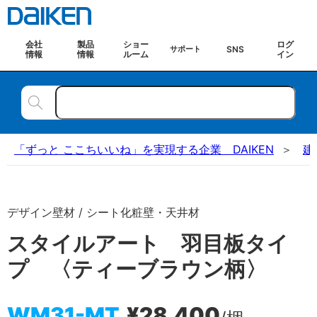
会社
製品
ショー
ログ
SNS
サポート
情報
情報
ルーム
イン
「ずっと ここちいいね」を実現する企業 DAIKEN
建
デザイン壁材 / シート化粧壁・天井材
スタイルアート 羽目板タイ
プ 〈ティーブラウン柄〉
WM31-MT
¥28,400