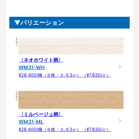
バリエーション
〈ネオホワイト柄〉
WM31-WH
¥28,400/梱（６枚・３.６3㎡） （¥7,830/㎡）
〈ミルベージュ柄〉
WM31-ML
¥28,400/梱（６枚・３.６3㎡） （¥7,830/㎡）