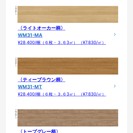
〈ライトオーカー柄〉
WM31-MA
¥28,400/梱（６枚・３.６3㎡） （¥7,830/㎡）
〈ティーブラウン柄〉
WM31-MT
¥28,400/梱（６枚・３.６3㎡） （¥7,830/㎡）
〈トープグレー柄〉