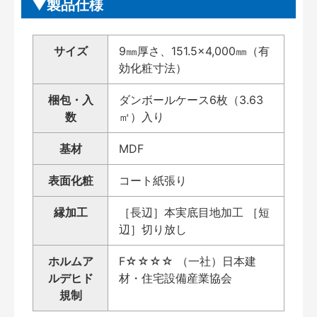
製品仕様
サイズ
9㎜厚さ、151.5×4,000㎜（有
効化粧寸法）
梱包・入
ダンボールケース6枚（3.63
数
㎡）入り
基材
MDF
表面化粧
コート紙張り
縁加工
［長辺］本実底目地加工 ［短
辺］切り放し
ホルムア
F☆☆☆☆ （一社）日本建
ルデヒド
材・住宅設備産業協会
規制