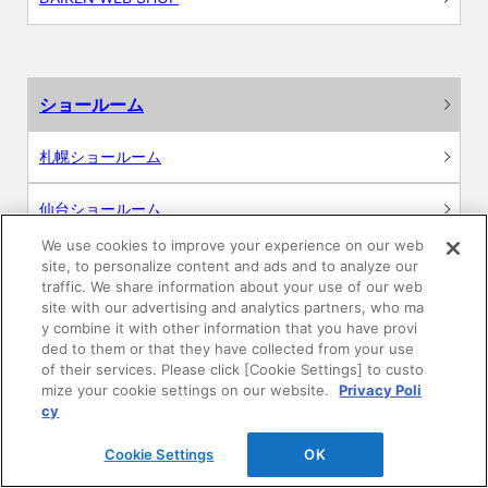
ショールーム
札幌ショールーム
仙台ショールーム
We use cookies to improve your experience on our web
金沢ショールーム
site, to personalize content and ads and to analyze our
traffic. We share information about your use of our web
site with our advertising and analytics partners, who ma
新宿ショールーム
y combine it with other information that you have provi
ded to them or that they have collected from your use
名古屋ショールーム
of their services. Please click [Cookie Settings] to custo
mize your cookie settings on our website.
Privacy Poli
cy
大阪ショールーム
Cookie Settings
OK
広島ショールーム