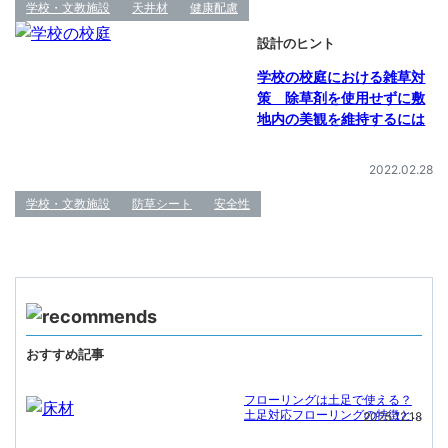
学校・文教施設
天井材
健康配慮
設計のヒント
学校の校庭における雑草対
策 除草剤を使用せずに敷
地内の美観を維持するには
2022.02.28
学校・文教施設
防草シート
安全性
おすすめ記事
フローリングは土足で使える？
土足対応フローリングの特徴と
2025.12.18
施工事例