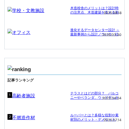
木造校舎のメリットは？設計時
の注意点、木造建築を支える新
2025.08.18
たな技術
進化するデータセンター設計 ～
最新事例から設計ノウハウ・社
2026.03.30
会課題への対応まで～
記事ランキング
テラスとはどの部分？ バルコ
1
ニーやベランダ、ウッドデッキ
2023.04.24
との違いと施設名に「〇〇テラ
ス」が多い理由.
ルーバーとは？多様な役割や素
2
材別のメリット・デメリット.
2025.07.14