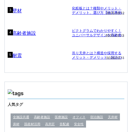
化粧板とは？種類やメリット・
3
デメリット、選び方【施工事例
2025.09.12
付き】
ピクトグラムでわかりやすく！
4
ユニバーサルデザインを高齢者
2023.02.13
施設に
吊り天井とは？構造や採用する
5
メリット・デメリット、設計の
2026.03.11
ポイント
人気タグ
全施設共通
高齢者施設
医療施設
オフィス
宿泊施設
天井材
床材
国産材活用
高意匠
音配慮
安全性