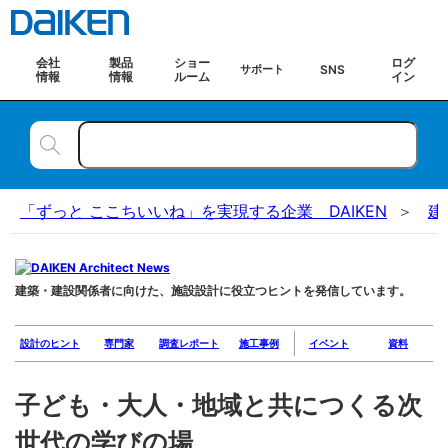
会社
製品
ショー
ログ
SNS
サポート
情報
情報
ルーム
イン
「ずっと ここちいいね」を実現する企業 DAIKEN
建
建築・建設関係者に向けた、施設設計に役立つヒントを発信しています。
設計のヒント
専門家
調査レポート
施工事例
イベント
資料
子ども・大人・地域と共につくる次
世代の学びの場