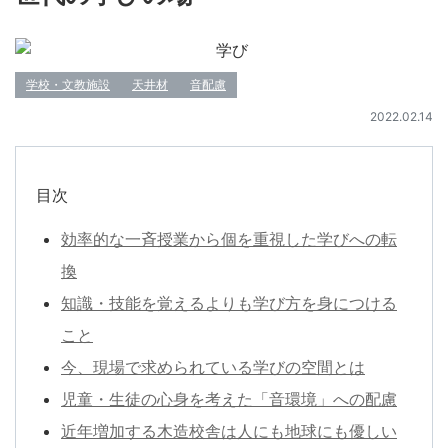
学校・文教施設
天井材
音配慮
2022.02.14
目次
効率的な一斉授業から個を重視した学びへの転
換
知識・技能を覚えるよりも学び方を身につける
こと
今、現場で求められている学びの空間とは
児童・生徒の心身を考えた「音環境」への配慮
近年増加する木造校舎は人にも地球にも優しい