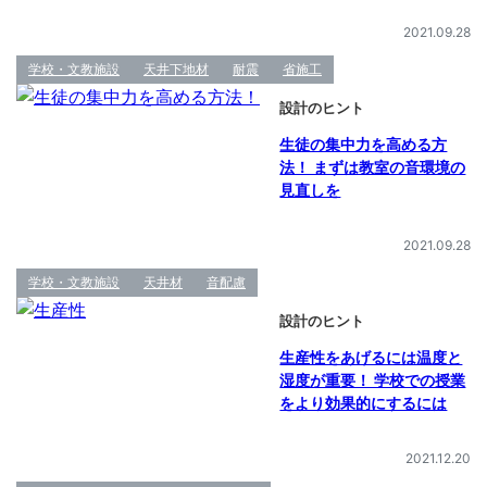
2021.09.28
学校・文教施設
天井下地材
耐震
省施工
設計のヒント
生徒の集中力を高める方
法！ まずは教室の音環境の
見直しを
2021.09.28
学校・文教施設
天井材
音配慮
設計のヒント
生産性をあげるには温度と
湿度が重要！ 学校での授業
をより効果的にするには
2021.12.20