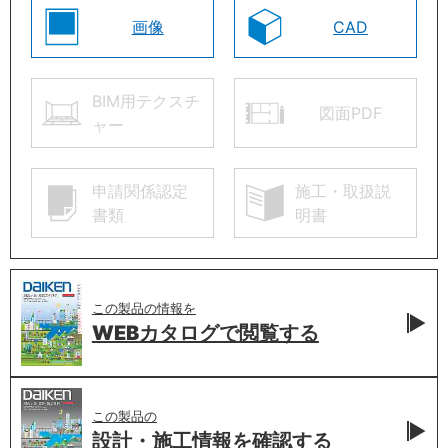
画像
CAD
BIM用テクスチ
図面PDF
ャー
申請関係認定
施工・取扱説
書類
明書
この製品の情報を
WEBカタログで
閲覧する
この製品の
設計・施工情報を
確認する