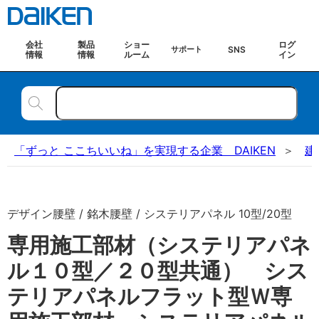
会社
製品
ショー
ログ
SNS
サポート
情報
情報
ルーム
イン
「ずっと ここちいいね」を実現する企業 DAIKEN
建
デザイン腰壁 / 銘木腰壁 / システリアパネル 10型/20型
専用施工部材（システリアパネ
ル１０型／２０型共通） シス
テリアパネルフラット型Ｗ専