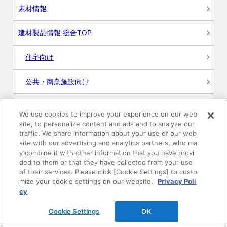
素材情報
建材製品情報 総合TOP
住宅向け
公共・商業施設向け
リフォーム
We use cookies to improve your experience on our web
site, to personalize content and ads and to analyze our
エンジニアリング情報
traffic. We share information about your use of our web
site with our advertising and analytics partners, who ma
y combine it with other information that you have provi
DAIKEN WEB SHOP
ded to them or that they have collected from your use
of their services. Please click [Cookie Settings] to custo
mize your cookie settings on our website.
Privacy Poli
cy
ショールーム
Cookie Settings
OK