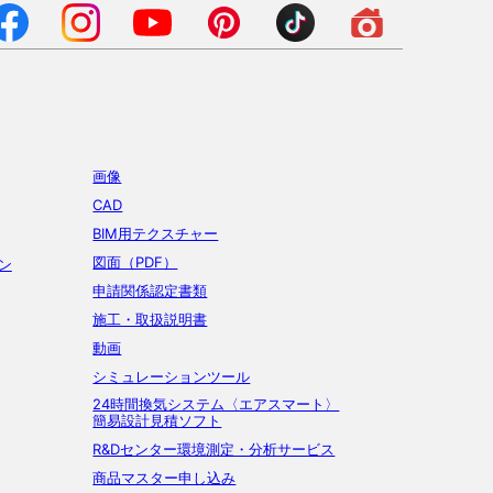
画像
CAD
BIM用テクスチャー
図面（PDF）
ン
申請関係認定書類
施工・取扱説明書
動画
シミュレーションツール
24時間換気システム〈エアスマート〉
簡易設計見積ソフト
R&Dセンター環境測定・分析サービス
商品マスター申し込み