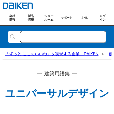
会社
製品
ショー
ログ
SNS
サポート
情報
情報
ルーム
イン
「ずっと ここちいいね」を実現する企業 DAIKEN
建
建築用語集
ユニバーサルデザイン