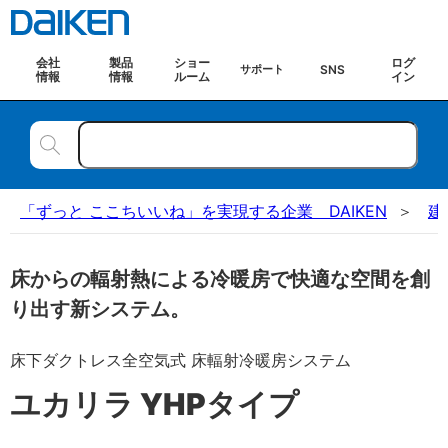
会社
製品
ショー
ログ
SNS
サポート
情報
情報
ルーム
イン
「ずっと ここちいいね」を実現する企業 DAIKEN
建
床からの輻射熱による冷暖房で快適な空間を創
り出す新システム。
床下ダクトレス全空気式 床輻射冷暖房システム
ユカリラ YHPタイプ