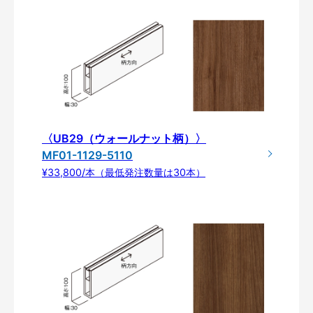
〈UB29（ウォールナット柄）〉
MF01-1129-5110
¥33,800/本（最低発注数量は30本）