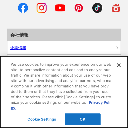
会社情報
企業情報
サステナビリティ
We use cookies to improve your experience on our web
site, to personalize content and ads and to analyze our
採用情報
traffic. We share information about your use of our web
site with our advertising and analytics partners, who ma
y combine it with other information that you have provi
ニュースリリース
ded to them or that they have collected from your use
of their services. Please click [Cookie Settings] to custo
mize your cookie settings on our website.
Privacy Poli
Global
cy
Cookie Settings
OK