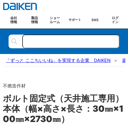
会社
製品
ショー
ログ
SNS
サポート
情報
情報
ルーム
イン
「ずっと ここちいいね」を実現する企業 DAIKEN
建
不燃造作材
ボルト固定式（天井施工専用）
本体（幅×高さ×長さ：30㎜×1
00㎜×2730㎜）