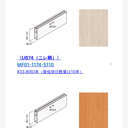
〈UB74（ニレ柄）〉
MF01-1174-5110
¥33,800/本（最低発注数量は10本）