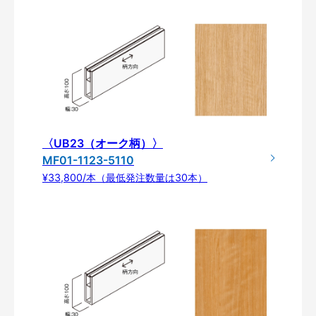
〈UB23（オーク柄）〉
MF01-1123-5110
¥33,800/本（最低発注数量は30本）