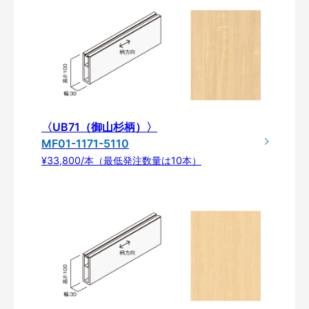
〈UB71（御山杉柄）〉
MF01-1171-5110
¥33,800/本（最低発注数量は10本）