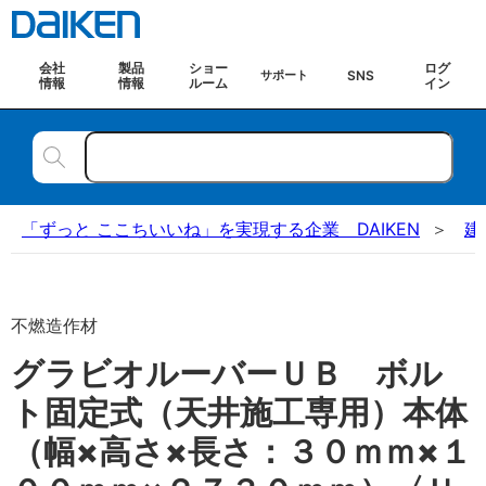
会社
製品
ショー
ログ
SNS
サポート
情報
情報
ルーム
イン
「ずっと ここちいいね」を実現する企業 DAIKEN
建
不燃造作材
グラビオルーバーＵＢ ボル
ト固定式（天井施工専用）本体
（幅×高さ×長さ：３０ｍｍ×１