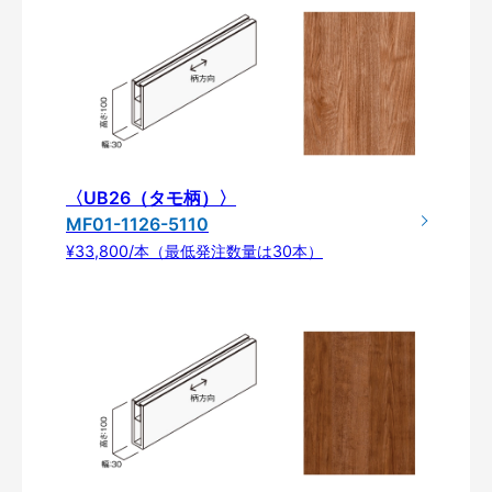
〈UB26（タモ柄）〉
MF01-1126-5110
¥33,800/本（最低発注数量は30本）