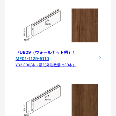
〈UB29（ウォールナット柄）〉
MF01-1129-5110
¥33,800/本（最低発注数量は30本）