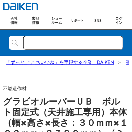
会社
製品
ショー
ログ
SNS
サポート
情報
情報
ルーム
イン
「ずっと ここちいいね」を実現する企業 DAIKEN
建
不燃造作材
グラビオルーバーＵＢ ボル
ト固定式（天井施工専用）本体
（幅×高さ×長さ：３０ｍｍ×１