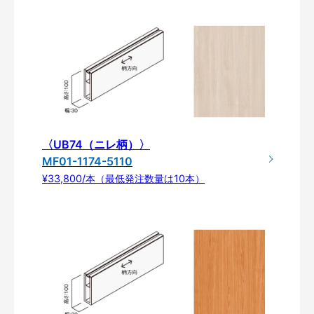
〈UB74（ニレ柄）〉
MF01-1174-5110
¥33,800/本（最低発注数量は10本）