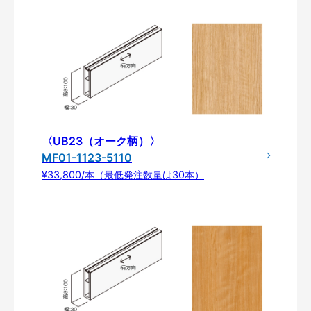
〈UB23（オーク柄）〉
MF01-1123-5110
¥33,800/本（最低発注数量は30本）