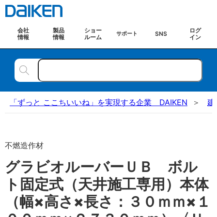
会社
製品
ショー
ログ
SNS
サポート
情報
情報
ルーム
イン
「ずっと ここちいいね」を実現する企業 DAIKEN
建
不燃造作材
グラビオルーバーＵＢ ボル
ト固定式（天井施工専用）本体
（幅×高さ×長さ：３０ｍｍ×１