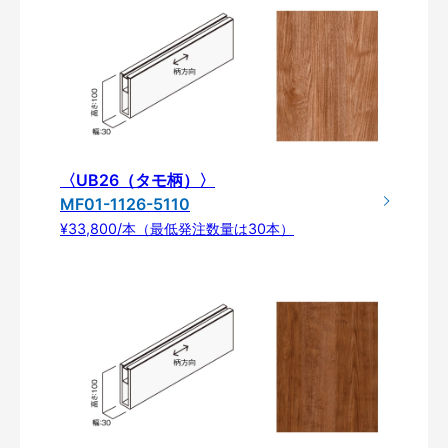
〈UB26（タモ柄）〉
MF01-1126-5110
¥33,800/本（最低発注数量は30本）