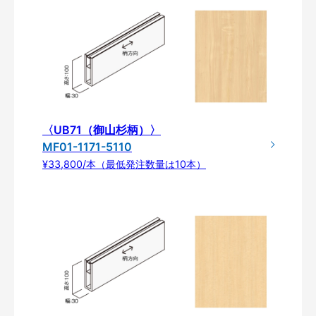
〈UB71（御山杉柄）〉
MF01-1171-5110
¥33,800/本（最低発注数量は10本）