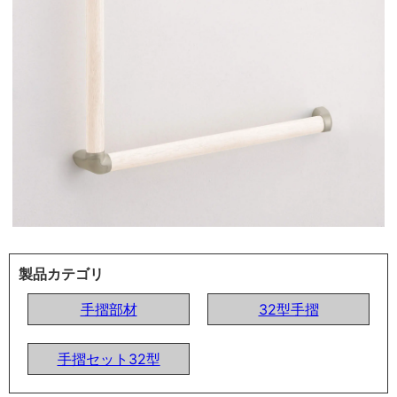
製品カテゴリ
手摺部材
32型手摺
手摺セット32型