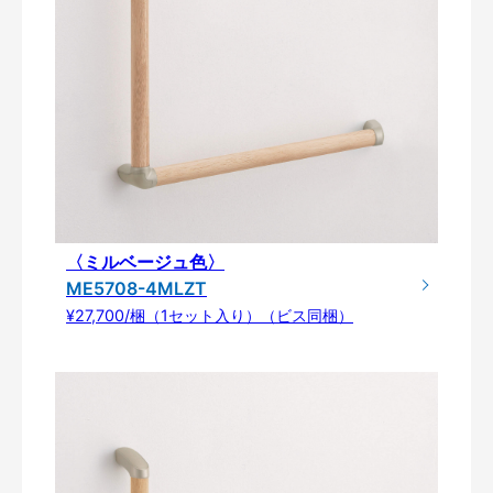
〈ミルベージュ色〉
ME5708-4MLZT
¥27,700/梱（1セット入り）（ビス同梱）