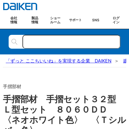
会社
製品
ショー
ログ
SNS
サポート
情報
情報
ルーム
イン
「ずっと ここちいいね」を実現する企業 DAIKEN
建
手摺部材
手摺部材 手摺セット３２型
Ｌ型セット ８０６０ＤＤ
〈ネオホワイト色〉 〈Ｔシル