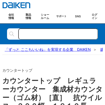
会社
製品
ショー
ログ
SNS
サポート
情報
情報
ルーム
イン
「ずっと ここちいいね」を実現する企業 DAIKEN
建
カウンタートップ
カウンタートップ レギュラ
ーカウンター 集成材カウンタ
ー（ゴム材）［直］ 抗ウイル