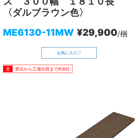
ス ３００幅 １８１０長
〈ダルブラウン色〉
ME6130-11MW
¥29,900
/梱
お気に入り
受注から工場出荷まで約8日