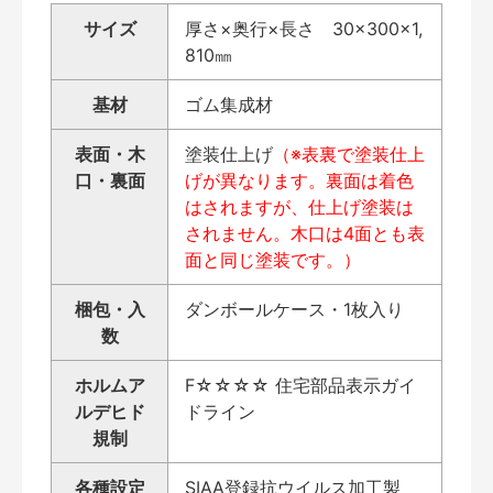
サイズ
厚さ×奥行×長さ 30×300×1,
810㎜
基材
ゴム集成材
表面・木
塗装仕上げ
（※表裏で塗装仕上
口・裏面
げが異なります。裏面は着色
はされますが、仕上げ塗装は
されません。木口は4面とも表
面と同じ塗装です。）
梱包・入
ダンボールケース・1枚入り
数
ホルムア
F☆☆☆☆ 住宅部品表示ガイ
ルデヒド
ドライン
規制
各種設定
SIAA登録抗ウイルス加工製