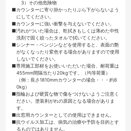
3）その他危険物
■カウンターに寄り掛かったりぶら下がらないよう
にしてください。
■カウンターに強い衝撃を与えないでください。
■汚れがついた場合は、乾拭きもしくは薄めた中性
洗剤で固く絞ったタオルで拭いてください。
■シンナー・ベンジンなどを使用すると、表面の艶
がなくなったり変色する場合がありますので使用
しないでください。
■専用施工部材をお使いいただいた場合、耐荷重は
455mm間隔当たり20kgです。（均等荷重）
（例：長さ1810mmカウンターの場合・・・約8
0kg）
■指輪および硬質な物で傷をつけないようご注意く
ださい。塗装剥がれの原因となる場合がありま
す。
■出窓用カウンターとしての使用はできません。
■抗ウイルス加工は、病気の治療や予防を目的とす
るものではありません。