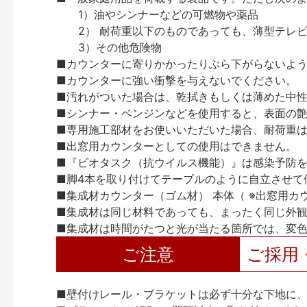
1）油やシンナーなどの可燃物や薬品
2） 耐荷重以下のものであっても、薄型テレビ
3）その他危険物
■カウンターに寄りかかったりぶら下がらないよ
■カウンターに強い衝撃を与えないでください。
■汚れがついた場合は、乾拭きもしくは薄めた中
■シンナー・ベンジンなどを使用すると、表面の
■専用施工部材をお使いいただいた場合、耐荷重は45
■出窓用カウンターとしての使用はできません。
■『ビオタスク（抗ウイルス機能）』は感染予防
■脚4本を取り付けてテーブルのように自立させて
■集成材カウンター（ゴム材） 本体（ ※出窓用
■集成材は同じ材料であっても、まったく同じ外観
■集成材は時間がたつと光が当たる箇所では、変
ご注意
ご採用
■壁付けレール・ブラケットは必ず十分な下地に