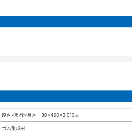
厚さ×奥行×長さ 30×450×3,010㎜
ゴム集成材