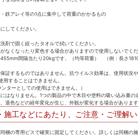
・鉄アレイ等の1点に集中して荷重のかかるもの
うにしてください。
性洗剤で固く絞ったタオルで拭いてください。
艶がなくなったり変色する場合がありますので使用しないでく
5mm間隔当たり20kgです。（均等荷重） （例：長さ181
を保証するものではありません。抗ウイルス効果は、使用状況
使用することはできません。
カウンターとしての使用はできません。）
にはなりません。1つの製品の中で木目や塗料の吸い込み量の
色、退色などの経年変化が生じ、外観が変化する場合がありま
・施工などにあたり、ご注意・ご理解
、同梱の専用ビスで確実に固定してください。詳しくは同梱の