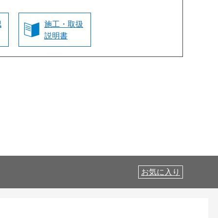
認
施工・取扱
説明書
お気に入り