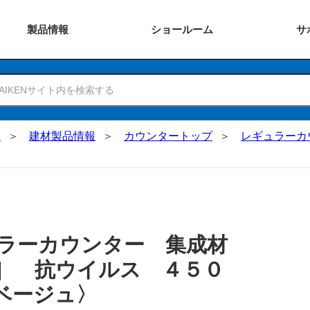
製品
情報
ショー
ルーム
サ
N
建材製品情報
カウンタートップ
レギュラーカ
ラーカウンター 集成材
］ 抗ウイルス ４５０
ベージュ〉