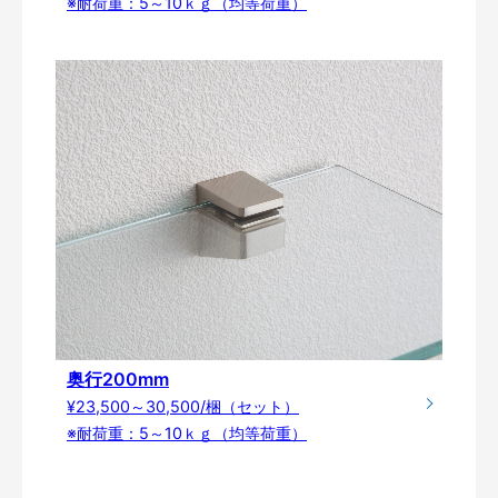
※耐荷重：5～10ｋｇ（均等荷重）
奥行200mm
¥23,500～30,500/梱（セット）
※耐荷重：5～10ｋｇ（均等荷重）