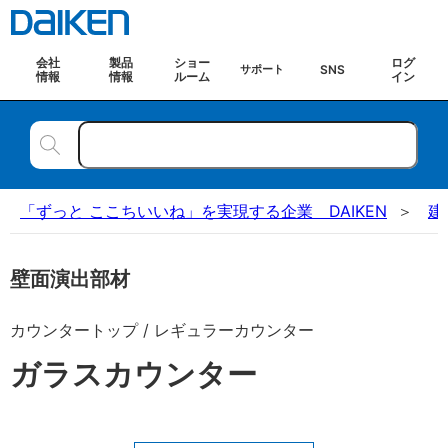
会社
製品
ショー
ログ
SNS
サポート
情報
情報
ルーム
イン
「ずっと ここちいいね」を実現する企業 DAIKEN
建
壁面演出部材
カウンタートップ / レギュラーカウンター
ガラスカウンター