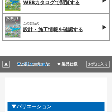
WEBカタログで
閲覧する
この製品の
設計・施工情報を
確認する
バリエーション
製品仕様
お気に入り
製品特長
バリエーション