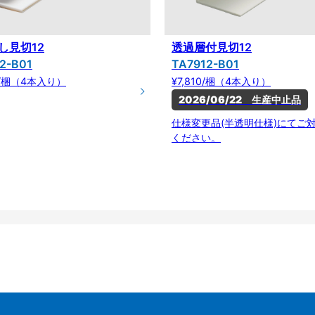
し見切12
透過層付見切12
2-B01
TA7912-B01
70/梱（4本入り）
¥7,810/梱（4本入り）
2026/06/22　生産中止品
仕様変更品(半透明仕様)にてご
ください。