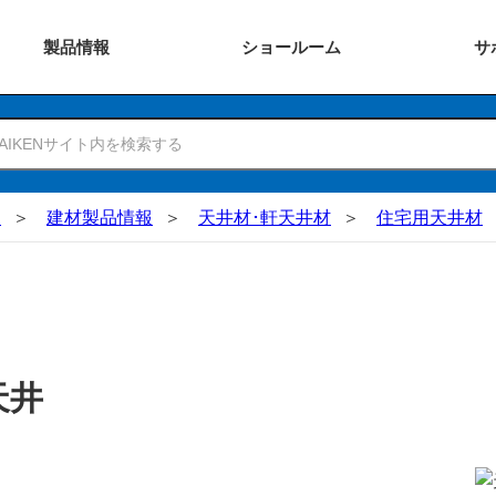
製品
情報
ショー
ルーム
サ
N
建材製品情報
天井材･軒天井材
住宅用天井材
天井