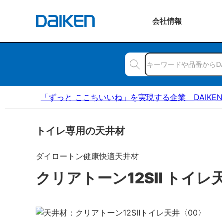
会社
情報
「ずっと ここちいいね」を実現する企業 DAIKE
トイレ専用の天井材
ダイロートン健康快適天井材
クリアトーン12SⅡ トイレ