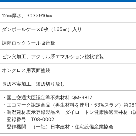
12㎜厚さ、303×910㎜
ダンボールケース6枚（1.65㎡）入り
調湿ロックウール吸音板
ピン穴加工、アクリル系エマルション粒状塗装
オンクロス用裏面塗装
長辺本実加工、短辺切り放し
・国土交通大臣認定準不燃材料 QM-9817
・エコマーク認定商品（再生材料を使用・53%スラグ）第0812
・調湿建材表示登録製品名 ダイロートン健康快適天井材（調
登録番号 T08-0002
登録機関 （一社）日本建材・住宅設備産業協会