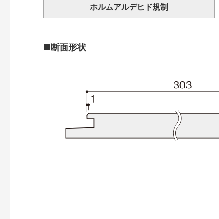
ホルムアルデヒド規制
■断面形状