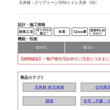
天井材：クリアトーン12SⅡトイレ天井〈00〉
設計・施工情報
機能・性能
低VOC
吸ホル
【納期確認】一般戸建住宅以外のご注文につきまし
製品カテゴリ
天井材･軒天井材
住宅用
調湿
住宅（戸建・