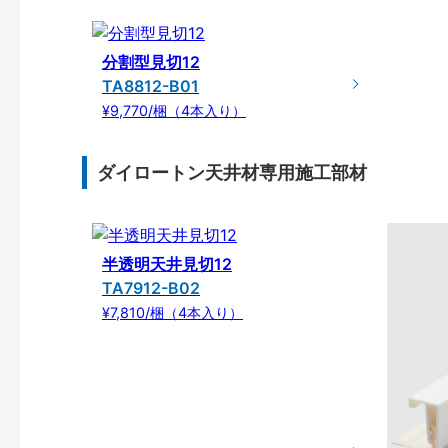
分割型見切12
TA8812-B01
¥9,770/梱（4本入り）
ダイロートン天井材専用施工部材
半透明天井見切12
TA7912-B02
¥7,810/梱（4本入り）