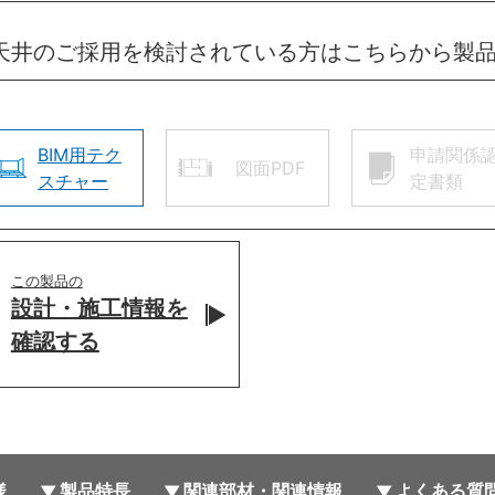
イレ天井のご採用を検討されている方はこちらから製
BIM用テク
申請関係
図面PDF
スチャー
定書類
この製品の
設計・施工情報を
確認する
様
製品特長
関連部材・関連情報
よくある質