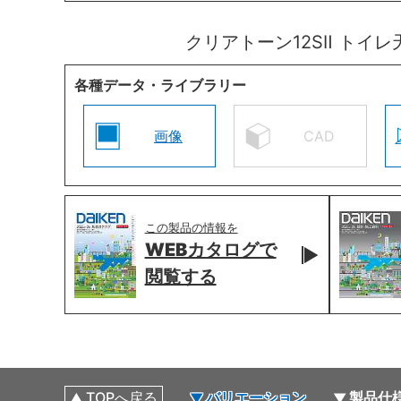
クリアトーン12SⅡ ト
各種データ・ライブラリー
画像
CAD
この製品の情報を
WEBカタログで
閲覧する
TOPへ戻る
バリエーション
製品仕