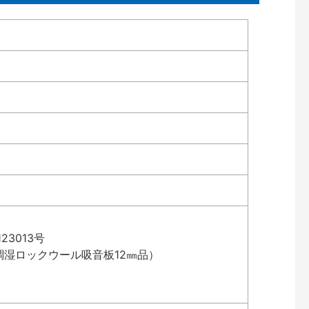
3013号
湿ロックウール吸音板12㎜品）