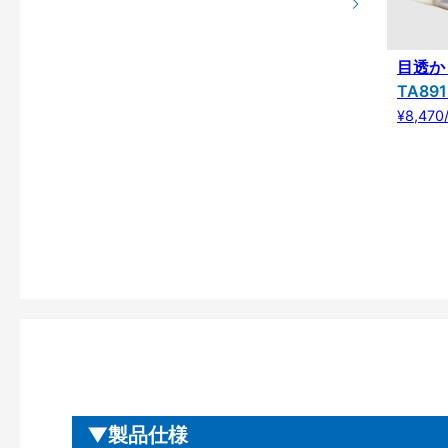
目透か
TA891
¥8,4
製品仕様