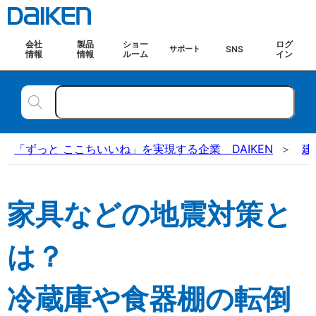
会社
製品
ショー
ログ
SNS
サポート
情報
情報
ルーム
イン
「ずっと ここちいいね」を実現する企業 DAIKEN
建
家具などの地震対策と
は？
冷蔵庫や食器棚の転倒