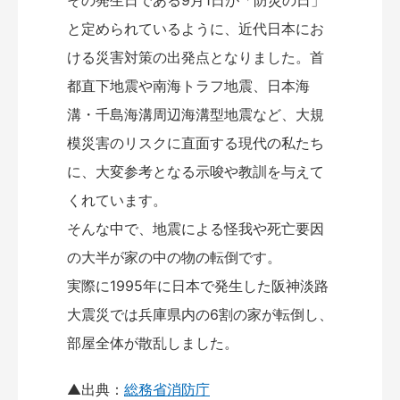
その発生日である9月1日が「防災の日」
と定められているように、近代日本にお
ける災害対策の出発点となりました。首
都直下地震や南海トラフ地震、日本海
溝・千島海溝周辺海溝型地震など、大規
模災害のリスクに直面する現代の私たち
に、大変参考となる示唆や教訓を与えて
くれています。
そんな中で、地震による怪我や死亡要因
の大半が家の中の物の転倒です。
実際に1995年に日本で発生した阪神淡路
大震災では兵庫県内の6割の家が転倒し、
部屋全体が散乱しました。
▲出典：
総務省消防庁