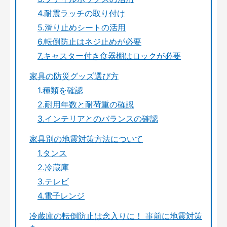
4.耐震ラッチの取り付け
5.滑り止めシートの活用
6.転倒防止はネジ止めが必要
7.キャスター付き食器棚はロックが必要
家具の防災グッズ選び方
1.種類を確認
2.耐用年数と耐荷重の確認
3.インテリアとのバランスの確認
家具別の地震対策方法について
1.タンス
2.冷蔵庫
3.テレビ
4.電子レンジ
冷蔵庫の転倒防止は念入りに！ 事前に地震対策