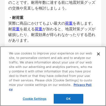
のことです。耐用年数に達する前に地震対策グッズ
の交換や見直しを検討しましょう。
・耐荷重
実際に商品にかけてもよい最大の
荷重
を表します。
耐
荷重
を超える
荷重
が加わると、地震対策グッズが
破損したり、耐震効果が得られなかったりする恐れ
があります。
3.インテリアとのバランスの確認
We use cookies to improve your experience on our web
site, to personalize content and ads and to analyze our
traffic. We share information about your use of our web
site with our advertising and analytics partners, who ma
y combine it with other information that you have provi
地震対策グッズを選ぶ際は、家具の
デザイン
とマッ
ded to them or that they have collected from your use
of their services. Please click [Cookie Settings] to custo
チしやすいものをおすすめします。
mize your cookie settings on our website.
Privacy Poli
cy
地震対策グッズは大きなものが多く、部屋の中で目
Cookie Settings
OK
立ってしまいます。特に突っ張りタイプのアイテム