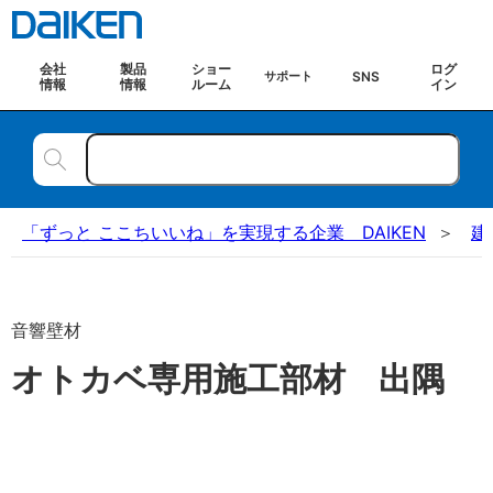
会社
製品
ショー
ログ
SNS
サポート
情報
情報
ルーム
イン
「ずっと ここちいいね」を実現する企業 DAIKEN
建
音響壁材
オトカベ専用施工部材 出隅