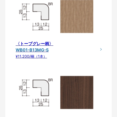
〈トープグレー柄〉
WB01-B13MG-S
¥11,200/梱（1本）