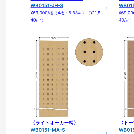
WB0151-JH-S
WB01
¥69,000/梱（4枚・5.83㎡）（¥11,8
¥69,0
40/㎡）
40/㎡）
〈ライトオーカー柄〉
〈トー
WB0151-MA-S
WB01