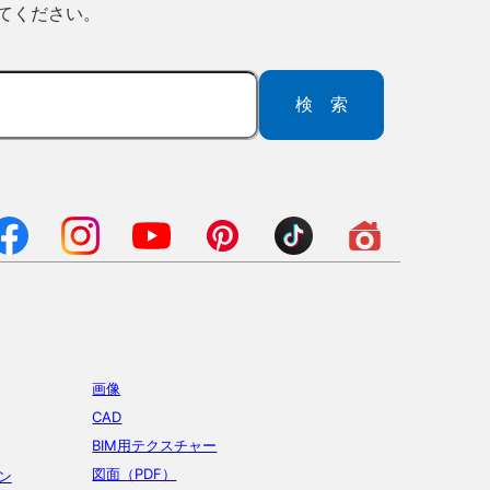
ってください。
検索
画像
CAD
BIM用テクスチャー
図面（PDF）
ン