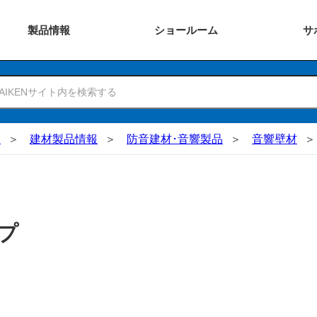
製品
情報
ショー
ルーム
サ
N
建材製品情報
防音建材･音響製品
音響壁材
プ