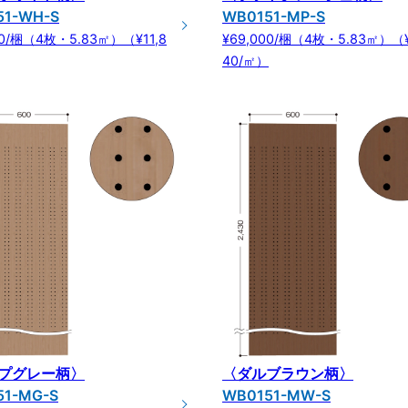
51-WH-S
WB0151-MP-S
00/梱（4枚・5.83㎡）（¥11,8
¥69,000/梱（4枚・5.83㎡）（¥
40/㎡）
プグレー柄〉
〈ダルブラウン柄〉
51-MG-S
WB0151-MW-S