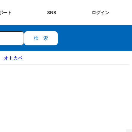
ポート
SNS
ログ
イン
検索
オトカベ