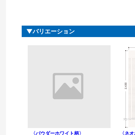
バリエーション
〈パウダーホワイト柄〉
〈ネオ