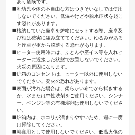
あり危険です。
■乳幼児や体の不自由な方はつきそいなしでは使用
しないでください。低温やけどや脱水症状を起こ
す恐れがあります。
■格納していた座卓を炉箱にセットする際、座卓及
び框は確実に組み立ててください。ゆるみがある
と座卓が框から脱落する恐れがあります。
■ヒーター使用時には、ふとんや座イス等を入れヒ
ーターに近接した状態で放置しないでください。
火災の原因になります。
■炉箱のコンセントは、ヒーター以外に使用しない
でください。発火の恐れがあります。
■表面が汚れた場合は、柔らかい布でから拭きする
か、水または中性洗剤をご使用ください。シンナ
ー、ベンジン等の有機溶剤は使用しないでくださ
い。
■炉箱内は、ホコリが溜まりやすいため、週に一度
は掃除してください。
■就寝用として使用しないでください。低温火傷の