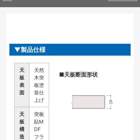
製品仕様
天
天然
■天板断面形状
板
木突
表
板塗
面
装仕
上げ
天
突板
板
貼M
構
DF
造
フラ