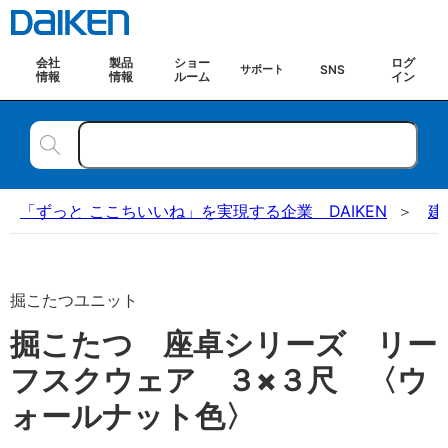
会社
製品
ショー
ログ
SNS
サポート
情報
情報
ルーム
イン
「ずっと ここちいいね」を実現する企業 DAIKEN
建
掘こたつユニット
掘こたつ 座卓シリーズ リー
フスクウェア ３×３尺 〈ウ
ォールナット色〉