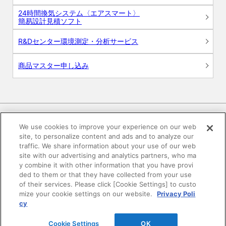
24時間換気システム〈エアスマート〉
簡易設計見積ソフト
R&Dセンター環境測定・分析サービス
商品マスター申し込み
We use cookies to improve your experience on our web
site, to personalize content and ads and to analyze our
電子公告
このWEBサイトについて
traffic. We share information about your use of our web
site with our advertising and analytics partners, who ma
プライバシーポリシー
y combine it with other information that you have provi
ded to them or that they have collected from your use
of their services. Please click [Cookie Settings] to custo
SNSコミュニティガイドライン
サイトマップ
mize your cookie settings on our website.
Privacy Poli
cy
©DAIKEN Corporation All Rights Reserved.
Cookie Settings
OK