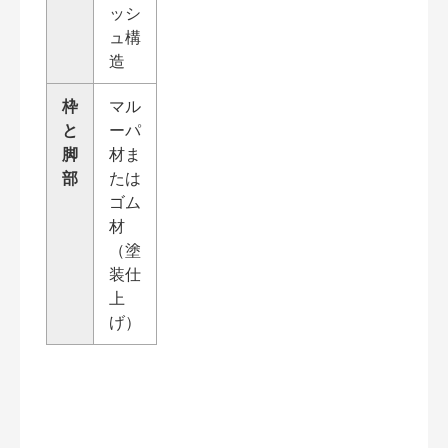
ッシ
ュ構
造
枠
マル
と
ーパ
脚
材ま
部
たは
ゴム
材
（塗
装仕
上
げ）