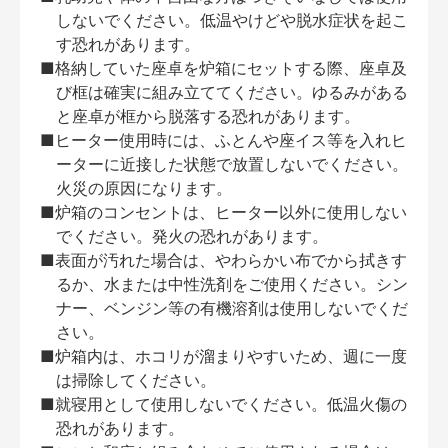
しないでください。低温やけどや脱水症状を起こ
す恐れがあります。
■格納していた座卓を炉箱にセットする際、座卓及
び框は確実に組み立ててください。ゆるみがある
と座卓が框から脱落する恐れがあります。
■ヒーター使用時には、ふとんや座イス等を入れヒ
ーターに近接した状態で放置しないでください。
火災の原因になります。
■炉箱のコンセントは、ヒーター以外に使用しない
でください。発火の恐れがあります。
■表面が汚れた場合は、やわらかい布でから拭きす
るか、水または中性洗剤をご使用ください。シン
ナー、ベンジン等の有機溶剤は使用しないでくだ
さい。
■炉箱内は、ホコリが溜まりやすいため、週に一度
は掃除してください。
■就寝用として使用しないでください。低温火傷の
恐れがあります。