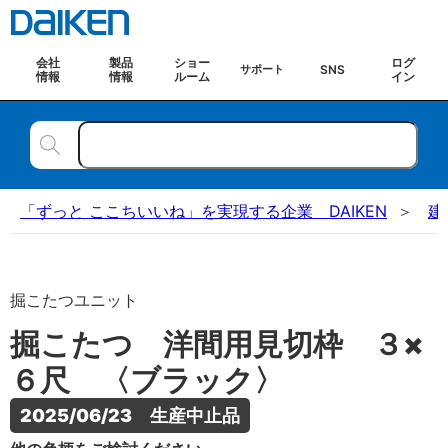
会社
製品
ショー
ログ
SNS
サポート
情報
情報
ルーム
イン
「ずっと ここちいいね」を実現する企業 DAIKEN
建
掘こたつユニット
掘こたつ 洋間用見切枠 ３×
６尺 〈ブラック〉
2025/06/23　生産中止品