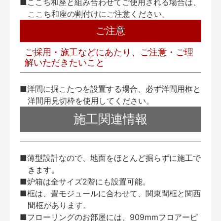
■ここち和座と組み合わせてご使用される場合は、
ここち和座の割付けにご注意ください。
ご注意
ご採用・施工などにあたり、ご注意・ご理
解いただきたいこと
■洋間に掘こたつを設置する場合、必ず洋間用框と
洋間用見切枠を使用してください。
施工関連情報
■薄型設計なので、地面をほとんど掘らずに施工で
きます。
■炉箱は全サイズ2階にも設置可能。
■框は、畳モジュールに合わせて、関東間框と関西
間框があります。
■フローリングのお部屋には、909mmフロアーピ