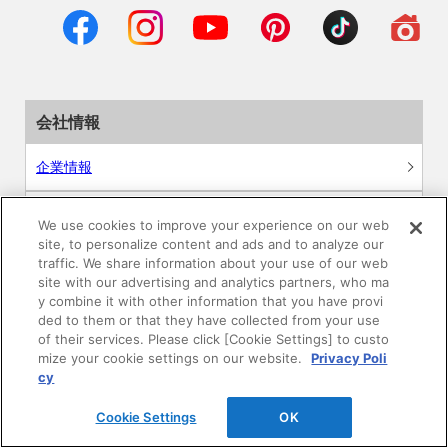
会社情報
企業情報
サステナビリティ
We use cookies to improve your experience on our web
site, to personalize content and ads and to analyze our
採用情報
traffic. We share information about your use of our web
site with our advertising and analytics partners, who ma
y combine it with other information that you have provi
ニュースリリース
ded to them or that they have collected from your use
of their services. Please click [Cookie Settings] to custo
mize your cookie settings on our website.
Privacy Poli
Global
cy
Cookie Settings
OK