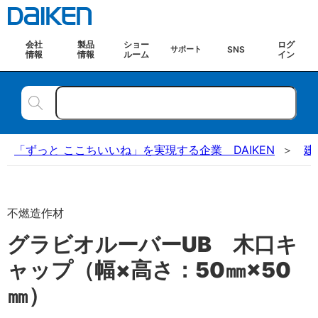
会社
製品
ショー
ログ
SNS
サポート
情報
情報
ルーム
イン
「ずっと ここちいいね」を実現する企業 DAIKEN
建
不燃造作材
グラビオルーバーUB 木口キ
ャップ（幅×高さ：50㎜×50
㎜）