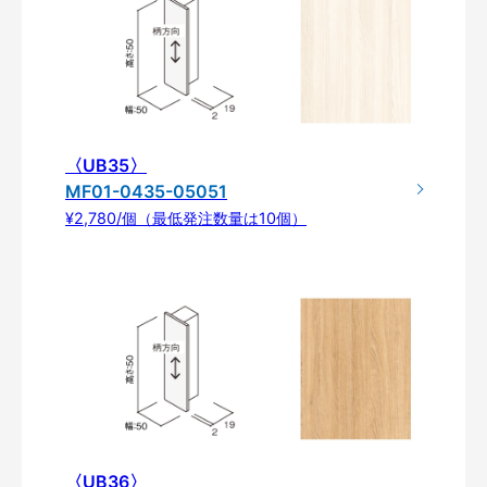
〈UB35〉
MF01-0435-05051
¥2,780/個（最低発注数量は10個）
〈UB36〉