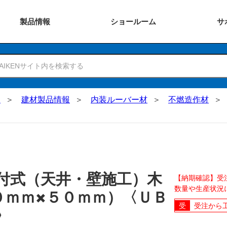
製品
情報
ショー
ルーム
サ
N
建材製品情報
内装ルーバー材
不燃造作材
付式（天井・壁施工）木
【納期確認】受
数量や生産状況
０ｍｍ×５０ｍｍ）〈ＵＢ
受注から
〉