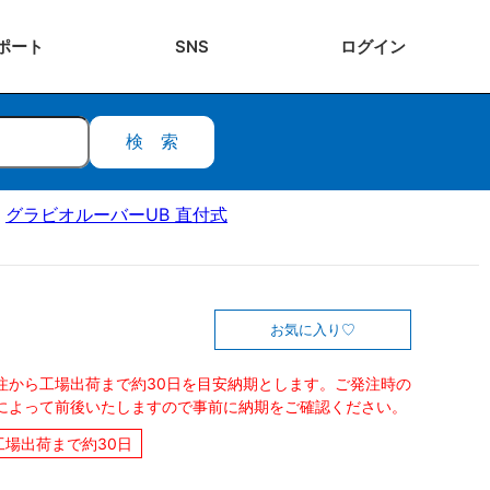
ポート
SNS
ログ
イン
検索
グラビオルーバーUB 直付式
お気に入り
注から工場出荷まで約30日を目安納期とします。ご発注時の
によって前後いたしますので事前に納期をご確認ください。
工場出荷まで約30日