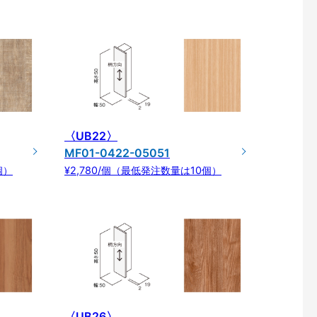
〈UB22〉
MF01-0422-05051
個）
¥2,780/個（最低発注数量は10個）
〈UB26〉