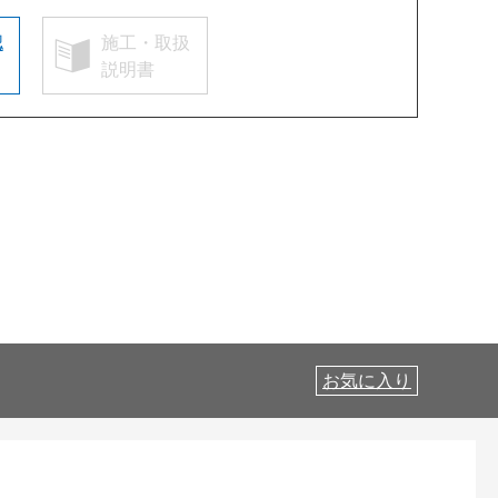
認
施工・取扱
説明書
お気に入り