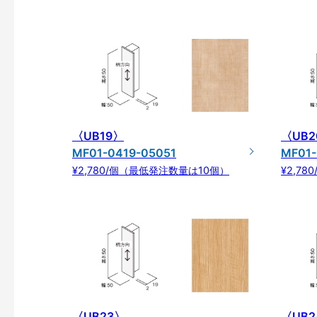
〈UB19〉
〈UB2
MF01-0419-05051
MF01-
¥2,780/個（最低発注数量は10個）
¥2,7
〈UB23〉
〈UB2