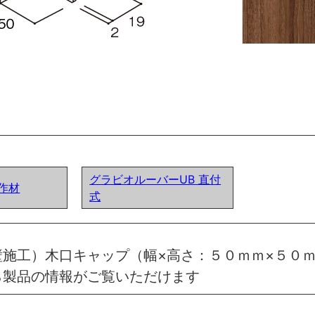
グラビオルーバーUB 直付
作材
式
施工）木口キャップ（幅×高さ：５０ｍｍ×５０
ら製品の情報がご覧いただけます