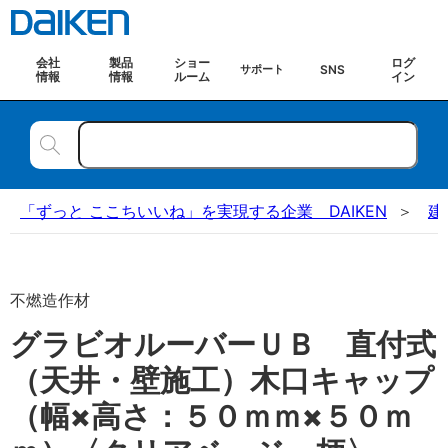
会社
製品
ショー
ログ
SNS
サポート
情報
情報
ルーム
イン
「ずっと ここちいいね」を実現する企業 DAIKEN
建
不燃造作材
グラビオルーバーＵＢ 直付式
（天井・壁施工）木口キャップ
（幅×高さ：５０ｍｍ×５０ｍ