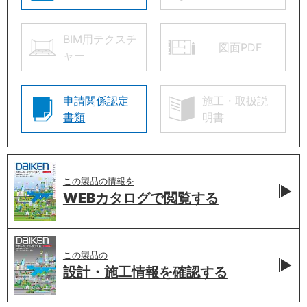
BIM用テクスチ
図面PDF
ャー
申請関係認定
施工・取扱説
書類
明書
この製品の情報を
WEBカタログで
閲覧する
この製品の
設計・施工情報を
確認する