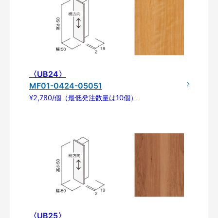
〈UB24〉
MF01-0424-05051
¥2,780/個（最低発注数量は10個）
〈UB25〉