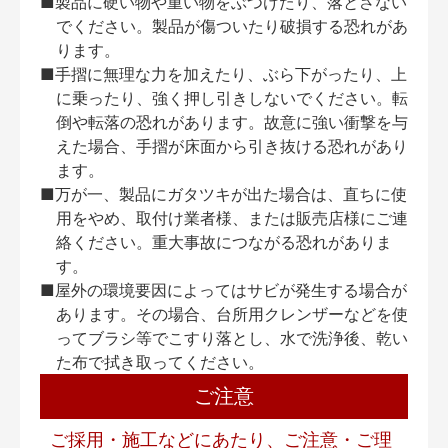
■製品に硬い物や重い物をぶつけたり、落とさない
でください。製品が傷ついたり破損する恐れがあ
ります。
■手摺に無理な力を加えたり、ぶら下がったり、上
に乗ったり、強く押し引きしないでください。転
倒や転落の恐れがあります。故意に強い衝撃を与
えた場合、手摺が床面から引き抜ける恐れがあり
ます。
■万が一、製品にガタツキが出た場合は、直ちに使
用をやめ、取付け業者様、または販売店様にご連
絡ください。重大事故につながる恐れがありま
す。
■屋外の環境要因によってはサビが発生する場合が
あります。その場合、台所用クレンザーなどを使
ってブラシ等でこすり落とし、水で洗浄後、乾い
た布で拭き取ってください。
ご注意
ご採用・施工などにあたり、ご注意・ご理