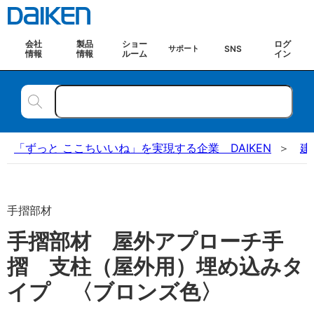
会社
製品
ショー
ログ
SNS
サポート
情報
情報
ルーム
イン
「ずっと ここちいいね」を実現する企業 DAIKEN
建
手摺部材
手摺部材 屋外アプローチ手
摺 支柱（屋外用）埋め込みタ
イプ 〈ブロンズ色〉