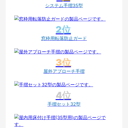
システム手摺35型
窓枠用転落防止ガード
屋外アプローチ手摺
手摺セット32型