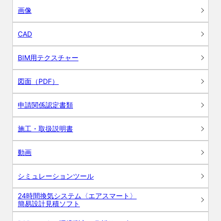
画像
CAD
BIM用テクスチャー
図面（PDF）
申請関係認定書類
施工・取扱説明書
動画
シミュレーションツール
24時間換気システム〈エアスマート〉
簡易設計見積ソフト