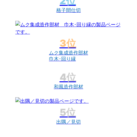
格子間仕切
ムク集成造作部材
巾木･回り縁
和風造作部材
出隅／見切