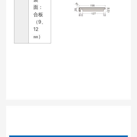
面：
合板
（9、
12
㎜）