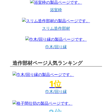
浴室枠
スリム造作部材
巾木/回り縁
造作部材ページ人気ランキング
巾木/回り縁