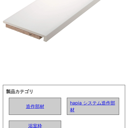
製品カテゴリ
hapia システム造作部
造作部材
材
浴室枠