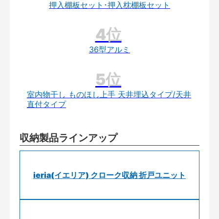
押入棚板セット･押入枕棚板セット
36型アルミ
室内物干し ものほし上手 天井埋込タイプ/天井
直付タイプ
収納製品ラインアップ
ieria(イエリア) クローク収納 折戸ユニット