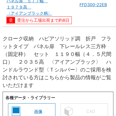
パネル扉 ５７７幅
FFD300-22EB
１９７９高
〈アイアンブラック柄〉
受注から工場出荷まで約8日
クローク収納 ハピアソリッド調 折戸 フラ
ットタイプ パネル扉 下レールレス三方枠
（固定枠） セット １１９０幅（４．５尺間
口） ２０３５高 〈アイアンブラック〉 ハ
ンドルラウンド型〈Ｔシルバー〉のご採用を検
討されている方はこちらから製品の情報がご覧
いただけます
各種データ・ライブラリー
画像
CAD