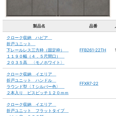
製品名
品番
クローク収納 ハピア
折戸ユニット
下レールレス三方枠（固定枠）
FFB261-22TH
１１９０幅（４．５尺間口）
２０３５高 〈モノホワイト〉
クローク収納 イエリア
折戸ユニット ハンドル
FFXR7-22
ラウンド型〈Ｔシルバー色〉
２本入り ビスピッチ１２０ｍｍ
クローク収納 イエリア
折戸ユニット フラットタイプ