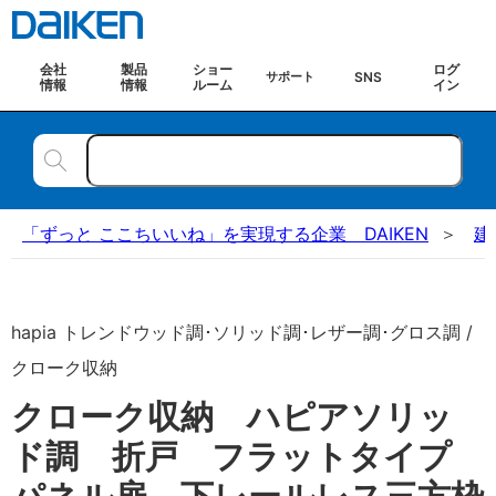
会社
製品
ショー
ログ
SNS
サポート
情報
情報
ルーム
イン
「ずっと ここちいいね」を実現する企業 DAIKEN
建
hapia トレンドウッド調･ソリッド調･レザー調･グロス調 /
クローク収納
クローク収納 ハピアソリッ
ド調 折戸 フラットタイプ