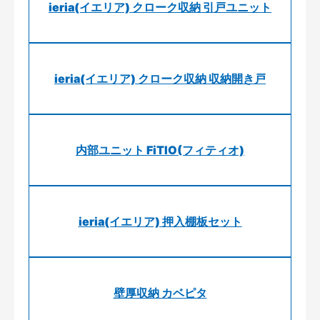
ieria(イエリア) クローク収納 引戸ユニット
ieria(イエリア) クローク収納 収納開き戸
内部ユニット FiTIO(フィティオ)
ieria(イエリア) 押入棚板セット
壁厚収納 カベピタ